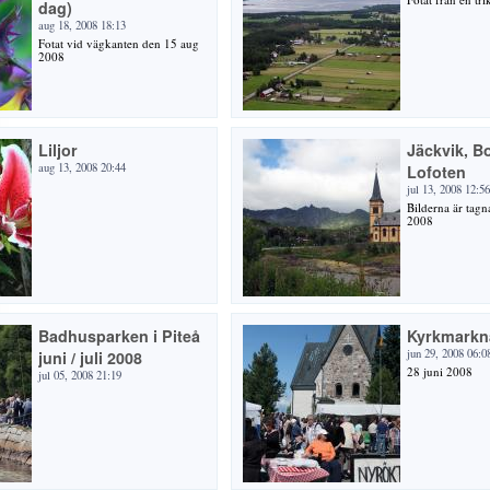
dag)
aug 18, 2008 18:13
Fotat vid vägkanten den 15 aug
2008
Liljor
Jäckvik, B
aug 13, 2008 20:44
Lofoten
jul 13, 2008 12:56
Bilderna är tagn
2008
Badhusparken i Piteå
Kyrkmarkn
jun 29, 2008 06:0
juni / juli 2008
28 juni 2008
jul 05, 2008 21:19