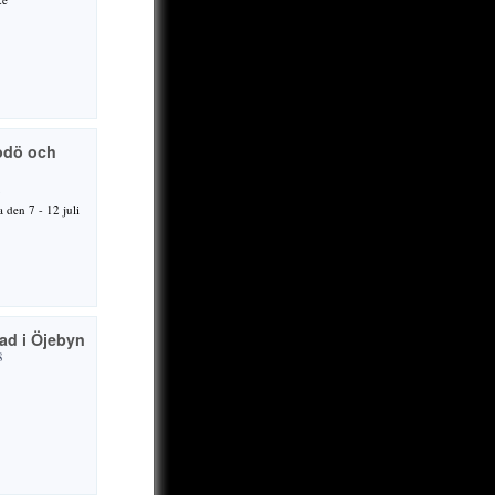
odö och
a den 7 - 12 juli
ad i Öjebyn
8