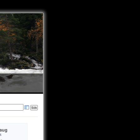
 aug
8
ke