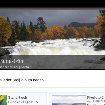
ser och villkor
|
Kontakt
lleriet! Välj album nedan...
Stallört och
Flygfoto 2
aug 13, 2008 21:4
Lundkovall (natt o
Fotat från en tri