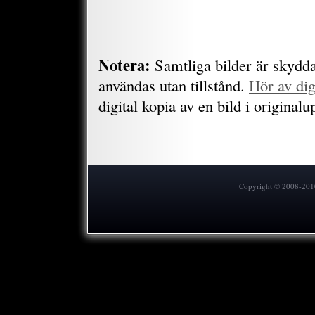
Notera:
Samtliga bilder är skydda
användas utan tillstånd.
Hör av di
digital kopia av en bild i original
Copyright © 2008-2010 