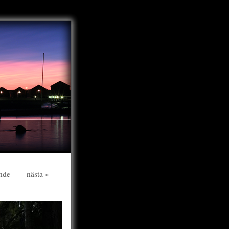
nde
nästa »