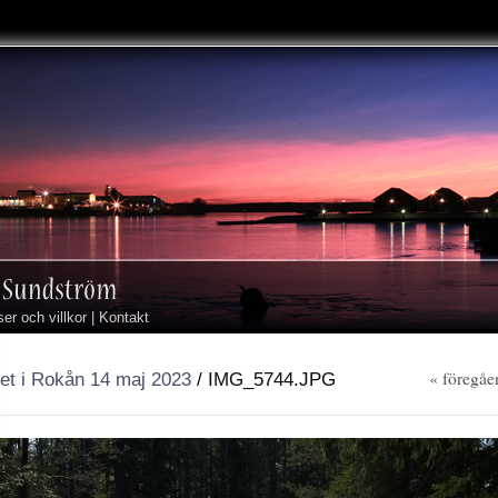
ser och villkor
|
Kontakt
« föregåe
let i Rokån 14 maj 2023
/
IMG_5744.JPG